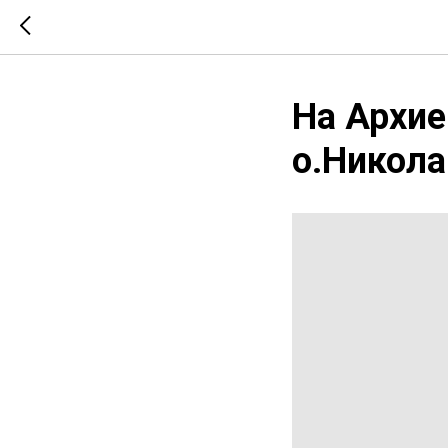
На Архие
о.Никола